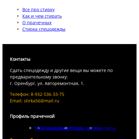
Все про стирку
Как и чем стирать
О прачечных
Стирка спецодежды
Контакты
Сдать спецодежду и другие вещи вы можете по
предварительному звонку:
г. Оренбург, ул. Авторемонтная, 1.
Телефон: 8-932-536-33-75
Email: stirka56@mail.ru
Профиль прачечной
FAQ
Объемное белье
Спецодежда
Пледы, одеяла
Прайс-лист
Контакты