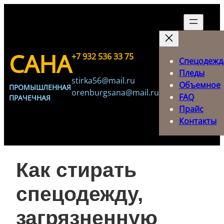
Перейти
к
содержимому
САНА
+7 932 536 33 75
Спецодежд
Пледы
stirka56@mail.ru
Объемное
ПРОМЫШЛЕННАЯ
orenburgsana@mail.ru
FAQ
ПРАЧЕЧНАЯ
Прайс
Контакты
Как стирать
спецодежду,
загрязненную