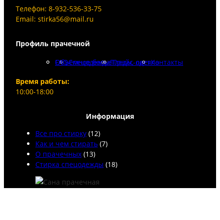
Телефон: 8-932-536-33-75
Email: stirka56@mail.ru
Профиль прачечной
FAQ
Объемное белье
Спецодежда
Пледы, одеяла
Прайс-лист
Контакты
Время работы:
10:00-18:00
Информация
Все про стирку
(12)
Как и чем стирать
(7)
О прачечных
(13)
Стирка спецодежды
(18)