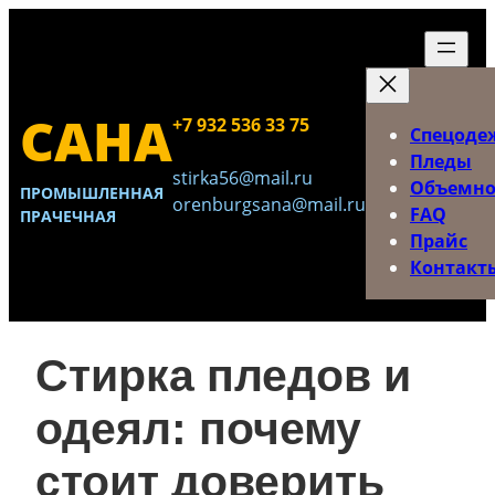
Перейти
к
содержимому
САНА
+7 932 536 33 75
Спецоде
Пледы
stirka56@mail.ru
Объемно
ПРОМЫШЛЕННАЯ
orenburgsana@mail.ru
FAQ
ПРАЧЕЧНАЯ
Прайс
Контакт
Стирка пледов и
одеял: почему
стоит доверить