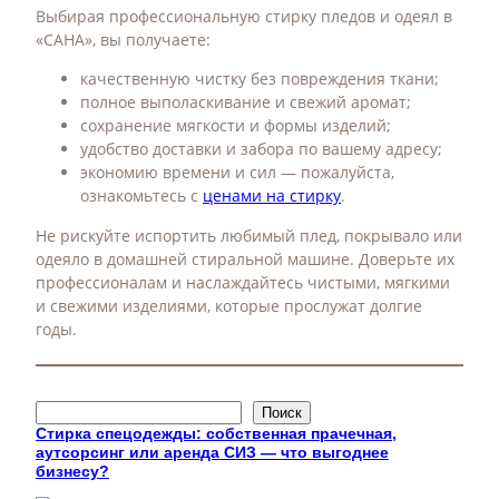
Выбирая профессиональную стирку пледов и одеял в
«САНА», вы получаете:
качественную чистку без повреждения ткани;
полное выполаскивание и свежий аромат;
сохранение мягкости и формы изделий;
удобство доставки и забора по вашему адресу;
экономию времени и сил — пожалуйста,
ознакомьтесь с
ценами на стирку
.
Не рискуйте испортить любимый плед, покрывало или
одеяло в домашней стиральной машине. Доверьте их
профессионалам и наслаждайтесь чистыми, мягкими
и свежими изделиями, которые прослужат долгие
годы.
П
Поиск
о
Стирка спецодежды: собственная прачечная,
аутсорсинг или аренда СИЗ — что выгоднее
и
бизнесу?
с