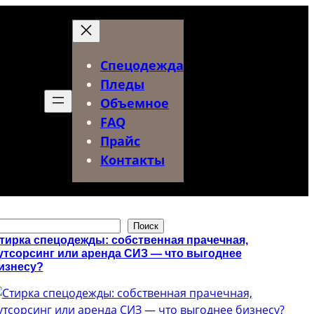
Спецодежда
Пледы
Объемное
FAQ
Прайс
Контакты
Поиск
тирка спецодежды: собственная прачечная,
утсорсинг или аренда СИЗ — что выгоднее
изнесу?