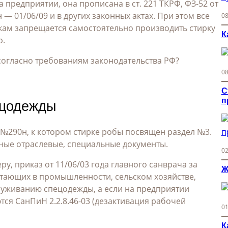
 предприятии, она прописана в ст. 221 ТКРФ, ФЗ-52 от
 — 01/06/09 и в других законных актах. При этом все
08
икам запрещается самостоятельно производить стирку
К
р.
огласно требованиям законодательства РФ?
08
С
п
ецодежды
№290н, к котором стирке робы посвящен раздел №3.
ные отраслевые, специальные документы.
02
еру, приказ от 11/06/03 года главного санврача за
Ж
отающих в промышленности, сельском хозяйстве,
служиванию спецодежды, а если на предприятии
ся СанПиН 2.2.8.46-03 (дезактивация рабочей
01
К