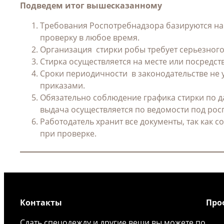
Подведем итог вышесказанному
Требования Роспотребнадзора базируются на 
проверку в любое время.
Организация стирки робы требует серьезного
Стирка осуществляется на месте или посредст
Сроки периодичности в законодательстве не 
приказами.
Обязательно соблюдение графика стирки по д
выдача осуществляется по ведомости под рос
Работодатель хранит все документы, так как 
при проверке.
Контакты
Про
Сдать спецодежду и другие вещи вы можете по