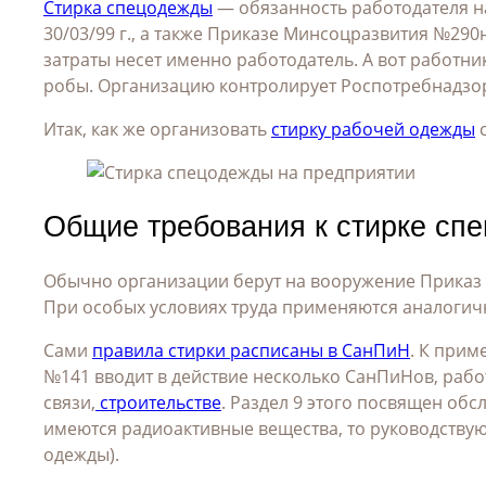
Стирка спецодежды
— обязанность работодателя на
30/03/99 г., а также Приказе Минсоцразвития №290н
затраты несет именно работодатель. А вот работн
робы. Организацию контролирует Роспотребнадзо
Итак, как же организовать
стирку рабочей одежды
с
Общие требования к стирке сп
Обычно организации берут на вооружение Приказ 
При особых условиях труда применяются аналогич
Сами
правила стирки расписаны в СанПиН
. К прим
№141 вводит в действие несколько СанПиНов, раб
связи,
строительстве
. Раздел 9 этого посвящен об
имеются радиоактивные вещества, то руководствуют
одежды).