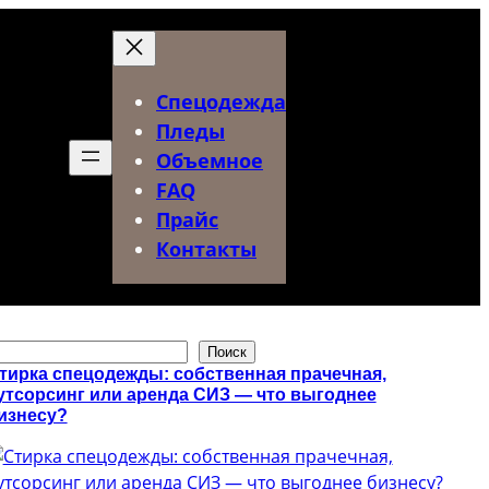
Спецодежда
Пледы
Объемное
FAQ
Прайс
Контакты
Поиск
тирка спецодежды: собственная прачечная,
утсорсинг или аренда СИЗ — что выгоднее
изнесу?