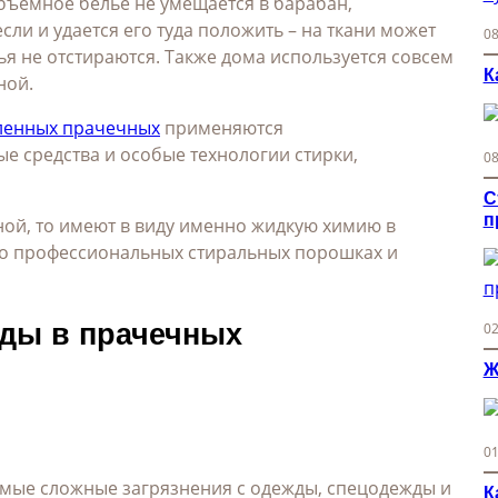
Объемное белье не умещается в барабан,
ли и удается его туда положить – на ткани может
08
ья не отстираются. Также дома используется совсем
К
ной.
енных прачечных
применяются
е средства и особые технологии стирки,
08
С
п
ой, то имеют в виду именно жидкую химию в
ть о профессиональных стиральных порошках и
ды в прачечных
02
Ж
01
мые сложные загрязнения с одежды, спецодежды и
К