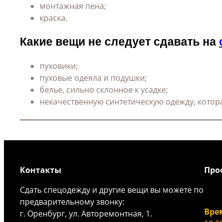
монтажная пена;
краска.
Какие вещи не следует сдавать на
пуховики;
пуховые одеяла и подушки;
белье, сильно склонное к усадке;
некачественную синтетическую одежду, котор
Контакты
Про
Сдать спецодежду и другие вещи вы можете по
предварительному звонку:
Вре
г. Оренбург, ул. Авторемонтная, 1.