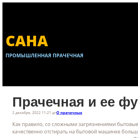
Перейти
к
содержимому
САНА
ПРОМЫШЛЕННАЯ ПРАЧЕЧНАЯ
Прачечная и ее ф
2 декабря, 2022 11:21 дп
О прачечных
Как правило, со сложными загрязнениями бытовые
качественно отстирать на бытовой машинке больш