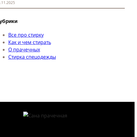
.11.2025
убрики
Все про стирку
Как и чем стирать
О прачечных
Стирка спецодежды