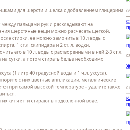
шками для шерсти и шелка с добавлением глицерина
08
С
 между пальцами рук и раскладывают на
п
ания шерстяные вещи можно расчесать щеткой.
сле стирки, ее можно замочить в 10 л воды с
рта, 1 ст.л. скипидара и 2 ст. л. водки.
ить его в 10 л. воды с растворенными в ней 2-3 ст.л.
02
ра на сутки, а потом стирать белье необходимо
Ж
са (1 литр 40 градусной воды и 1 ч.л. уксуса).
тпорите с них цветные аппликации, металлические
ется при самой высокой температуре – удалите также
01
виться.
К
их кипятят и стирают в подсоленной воде.
п
й влажностью, подкладывая хлопчатобумажную ткань.