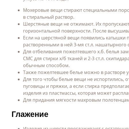
Мохеровые вещи стирают специальными поро
в стиральный раствор.
Шерстяные вещи не отжимают. Их пропускают
горизонтальной поверхности. После высушив
Если на шерстяной вещи появились катышки по
растворенными в ней 3-мя ст.л. нашатырного спи
Для отбеливания пожелтевшего х.б. белья замоч
СМС для стирки х/б тканей и 2-3 ст.л. скипида
обычным способом.
Также пожелтевшее белье можно в растворе уксу
Для того чтобы белые вещи не испортились, о
пуговицы и пряжки, а если стирка предполага
изделия из пластмассы, которая может распла
Для придания мягкости махровым полотенцам 
Глажение
Изделия из шерсти проглаживают с остаточно