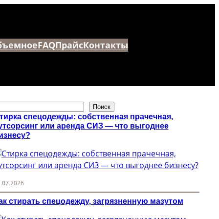
бъемное
FAQ
Прайс
Контакты
Поиск
тирка спецодежды: собственная прачечная,
утсорсинг или аренда СИЗ — что выгоднее
изнесу?
.07.2026
ак стирать спецодежду, загрязненную мазутом